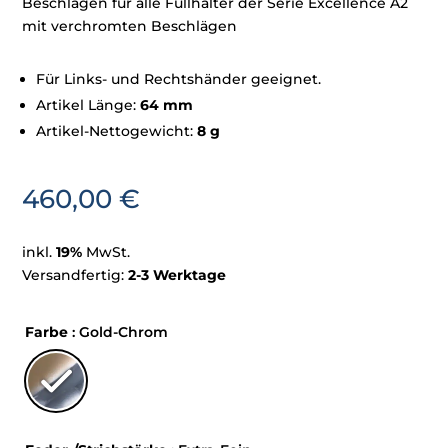
Beschlägen für alle Füllhalter der Serie Excellence A2
mit verchromten Beschlägen
Für Links- und Rechtshänder geeignet.
Artikel Länge:
64 mm
Artikel-Nettogewicht:
8 g
460,00
€
inkl.
19%
MwSt.
Versandfertig:
2-3 Werktage
Farbe
: Gold-Chrom