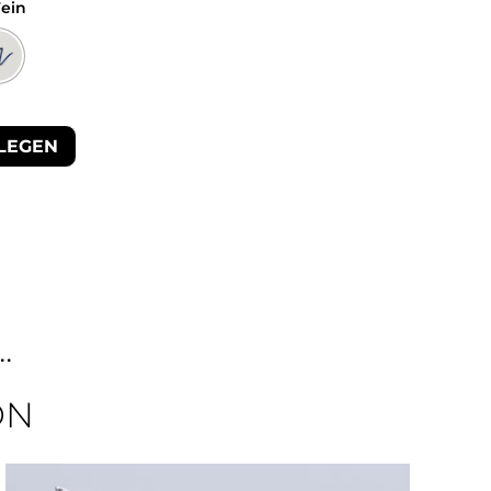
Fein
LEGEN
.
ON