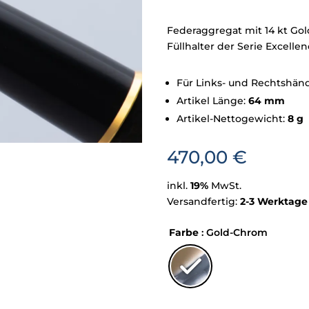
Federaggregat mit 14 kt Gol
Füllhalter der Serie Excell
Für Links- und Rechtshän
Artikel Länge:
64 mm
Artikel-Nettogewicht:
8 g
470,00
€
inkl.
19%
MwSt.
Versandfertig:
2-3 Werktage
Farbe
: Gold-Chrom