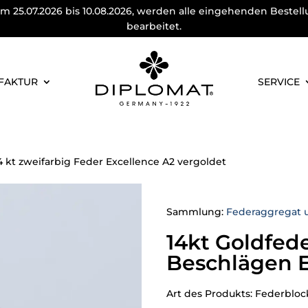
m 25.07.2026 bis 10.08.2026, werden alle eingehenden Bestel
bearbeitet.
FAKTUR
SERVICE
4 kt zweifarbig Feder Excellence A2 vergoldet
Sammlung:
Federaggregat 
14kt Goldfed
Beschlägen E
Art des Produkts: Federbloc