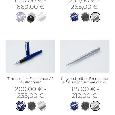
620,00
€
-
235,00
€
-
660,00
€
265,00
€
Tintenroller Excellence A2
Kugelschreiber Excellence
guillochiert
A2 guillochiert easyFlow
200,00
€
-
185,00
€
-
235,00
€
212,00
€