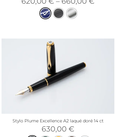
620,00
€
–
660,00
€
Stylo Plume Excellence A2 laqué doré 14 ct
630,00
€