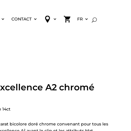
CONTACT
FR
xcellence A2 chromé
 14ct
arat bicolore doré chrome convenant pour tous les
ellence A² ayant le clip et les attributs Mat