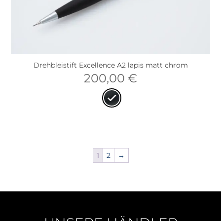
Drehbleistift Excellence A2 lapis matt chrom
200,00
€
1
2
→