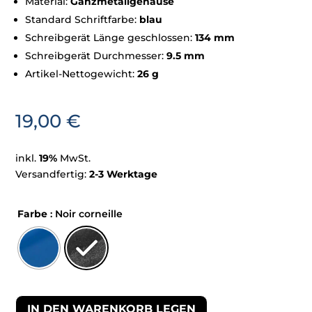
Material:
Ganzmetallgehäuse
Standard Schriftfarbe:
blau
Schreibgerät Länge geschlossen:
134 mm
Schreibgerät Durchmesser:
9.5 mm
Artikel-Nettogewicht:
26 g
19,00
€
inkl.
19%
MwSt.
Versandfertig:
2-3 Werktage
Farbe
: Noir corneille
IN DEN WARENKORB LEGEN