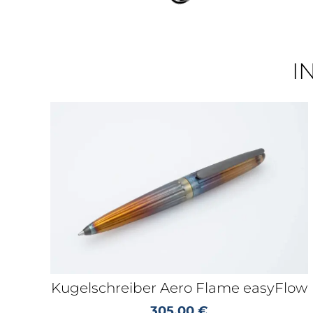
I
Kugelschreiber Aero Flame easyFlow
305,00
€