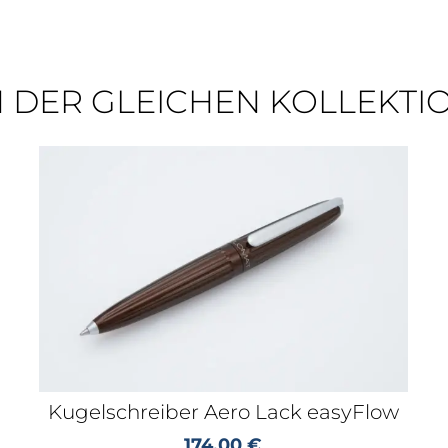
N DER GLEICHEN KOLLEKTI
Kugelschreiber Aero Lack easyFlow
174,00
€