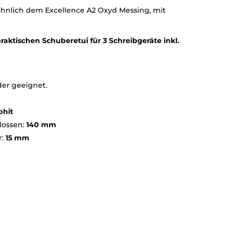
ähnlich dem Excellence A2 Oxyd Messing, mit
praktischen Schuberetui für 3 Schreibgeräte inkl.
der geeignet.
phit
lossen:
140 mm
r:
15 mm
g