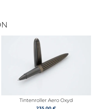
ON
Tintenroller Aero Oxyd
235,00
€