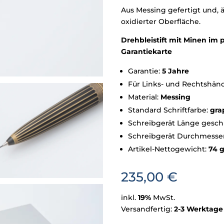
Aus Messing gefertigt und, 
oxidierter Oberfläche.
Drehbleistift mit Minen im 
Garantiekarte
Garantie:
5 Jahre
Für Links- und Rechtshän
Material:
Messing
Standard Schriftfarbe:
gra
Schreibgerät Länge gesch
Schreibgerät Durchmesse
Artikel-Nettogewicht:
74 
235,00
€
inkl.
19%
MwSt.
Versandfertig:
2-3 Werktage