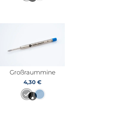
Großraummine
4,30
€