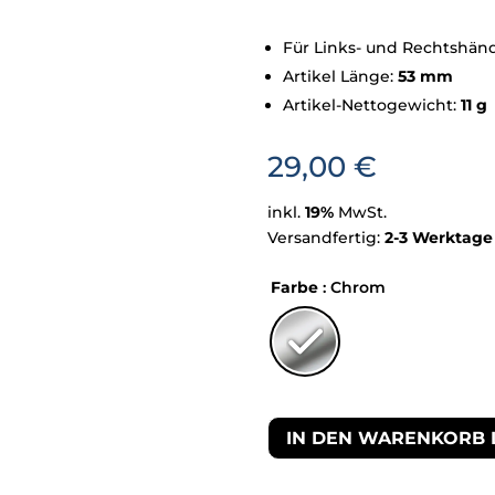
Für Links- und Rechtshän
Artikel Länge:
53 mm
Artikel-Nettogewicht:
11 g
29,00
€
inkl.
19%
MwSt.
Versandfertig:
2-3 Werktage
Farbe
: Chrom
IN DEN WARENKORB 