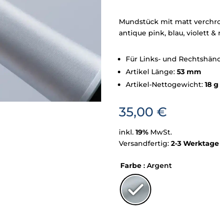
Mundstück mit matt verchrom
antique pink, blau, violett & 
Für Links- und Rechtshän
Artikel Länge:
53 mm
Artikel-Nettogewicht:
18 g
35,00
€
inkl.
19%
MwSt.
Versandfertig:
2-3 Werktage
Farbe
: Argent