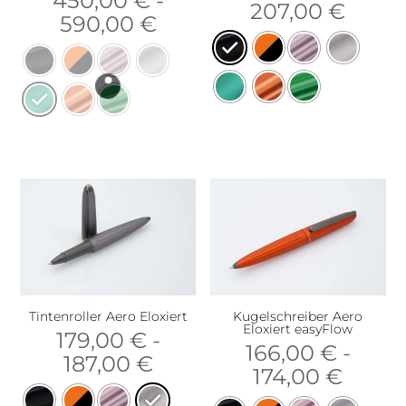
450,00
€
-
207,00
€
590,00
€
Tintenroller Aero Eloxiert
Kugelschreiber Aero
Eloxiert easyFlow
179,00
€
-
166,00
€
-
187,00
€
174,00
€