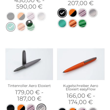
450,00
€
-
207,00
€
590,00
€
Tintenroller Aero Eloxiert
Kugelschreiber Aero
Eloxiert easyFlow
179,00
€
-
166,00
€
-
187,00
€
174,00
€