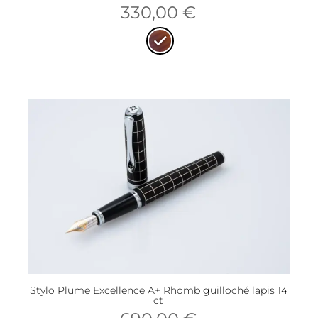
330,00
€
Stylo Plume Excellence A+ Rhomb guilloché lapis 14
ct