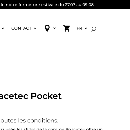
de notre fermeture estivale du 27.07 au 09.08
CONTACT
FR
pacetec Pocket
utes les conditions.
surisée les stylos de la gamme Spacetec offre un