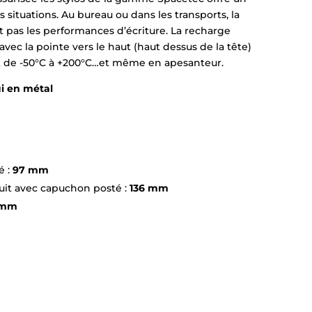
 situations. Au bureau ou dans les transports, la
nt pas les performances d’écriture. La recharge
vec la pointe vers le haut (haut dessus de la tête)
nt de -50°C à +200°C…et même en apesanteur.
tui en métal
é :
97 mm
uit avec capuchon posté :
136 mm
 mm