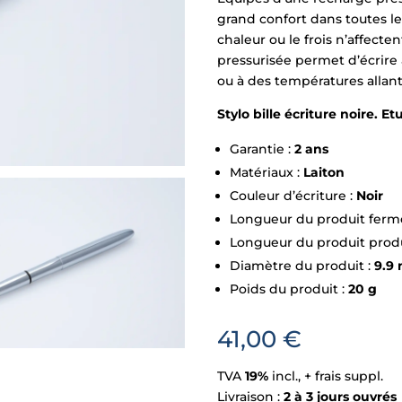
grand confort dans toutes les
chaleur ou le frois n’affecte
pressurisée permet d’écrire a
ou à des températures alla
Stylo bille écriture noire. E
Garantie :
2 ans
Matériaux :
Laiton
Couleur d’écriture :
Noir
Longueur du produit ferm
Longueur du produit prod
Diamètre du produit :
9.9
Poids du produit :
20 g
41,00
€
TVA
19%
incl., + frais suppl.
Livraison :
2 à 3 jours ouvrés