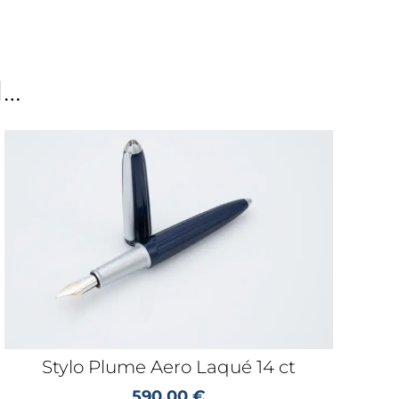
N…
Stylo Plume Aero Laqué 14 ct
590,00
€