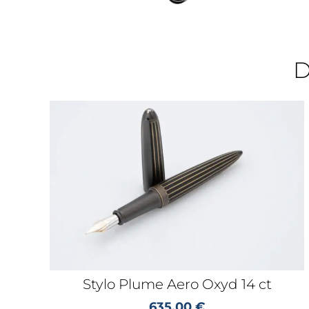
D
Stylo Plume Aero Oxyd 14 ct
635,00
€