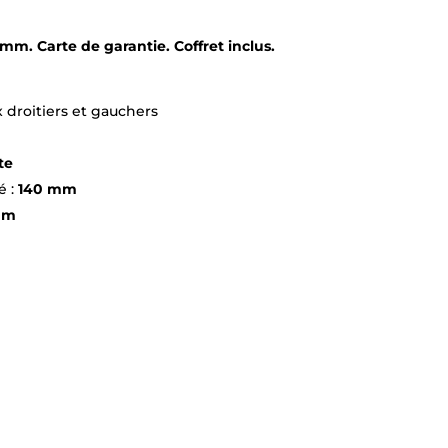
mm. Carte de garantie. Coffret inclus.
 droitiers et gauchers
te
é :
140 mm
mm