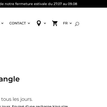
de notre fermeture estivale du 27.07 au 09.08
CONTACT
FR
iangle
tous les jours.
s jours. Equipé d’une recharge king size.