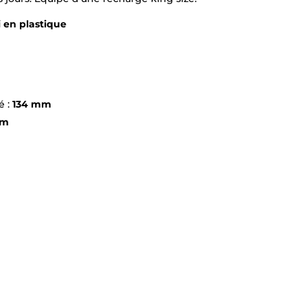
ui en plastique
é :
134 mm
mm